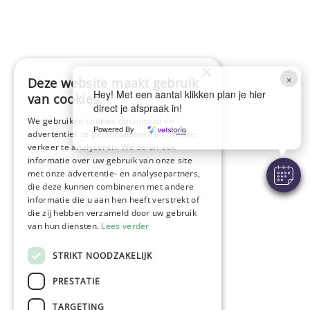
×
×
Deze website maakt gebruik
Hey! Met een aantal klikken plan je hier
van cookies.
direct je afspraak in!
Behandelingen
We gebruiken cookies om inhoud en
Powered By
advertenties te personaliseren en om ons
Hond
verkeer te analyseren. We delen ook
informatie over uw gebruik van onze site
Kat
met onze advertentie- en analysepartners,
die deze kunnen combineren met andere
Konijn, knaagdier, kip
informatie die u aan hen heeft verstrekt of
die zij hebben verzameld door uw gebruik
Landbouwhuisdieren
van hun diensten.
Lees verder
Paarden
STRIKT NOODZAKELIJK
Algemeen
PRESTATIE
Algemene voorwaarden
TARGETING